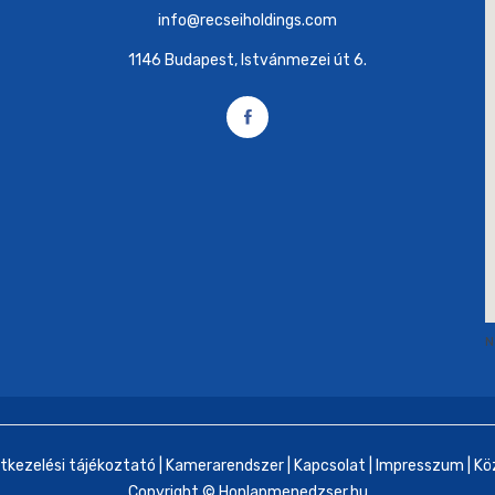
info@recseiholdings.com
1146 Budapest, Istvánmezei út 6.
N
tkezelési tájékoztató
|
Kamerarendszer
|
Kapcsolat
|
Impresszum
|
Kö
Copyright ©
Honlapmenedzser.hu