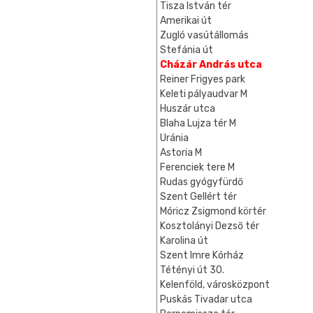
Tisza István tér
Amerikai út
Zugló vasútállomás
Stefánia út
Cházár András utca
Reiner Frigyes park
Keleti pályaudvar M
Huszár utca
Blaha Lujza tér M
Uránia
Astoria M
Ferenciek tere M
Rudas gyógyfürdő
Szent Gellért tér
Móricz Zsigmond körtér
Kosztolányi Dezső tér
Karolina út
Szent Imre Kórház
Tétényi út 30.
Kelenföld, városközpont
Puskás Tivadar utca