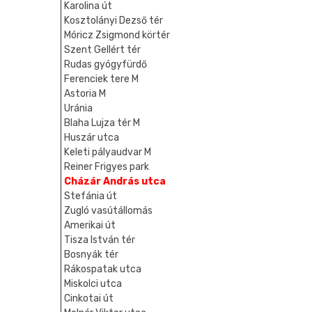
Karolina út
Kosztolányi Dezső tér
Móricz Zsigmond körtér
Szent Gellért tér
Rudas gyógyfürdő
Ferenciek tere M
Astoria M
Uránia
Blaha Lujza tér M
Huszár utca
Keleti pályaudvar M
Reiner Frigyes park
Cházár András utca
Stefánia út
Zugló vasútállomás
Amerikai út
Tisza István tér
Bosnyák tér
Rákospatak utca
Miskolci utca
Cinkotai út