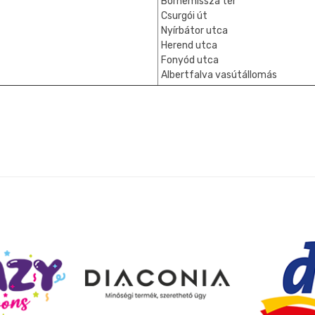
Bornemissza tér
Csurgói út
Nyírbátor utca
Herend utca
Fonyód utca
Albertfalva vasútállomás