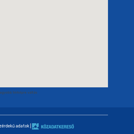
agyobb térképre váltás
zérdekű adatok
|