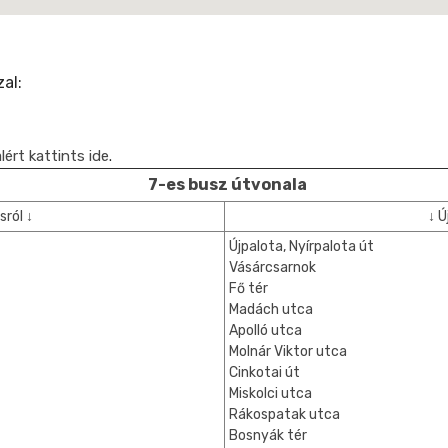
al:
ért kattints ide
.
7-es busz útvonala
sról ↓
↓ Ú
Újpalota, Nyírpalota út
Vásárcsarnok
Fő tér
Madách utca
Apolló utca
Molnár Viktor utca
Cinkotai út
Miskolci utca
Rákospatak utca
Bosnyák tér