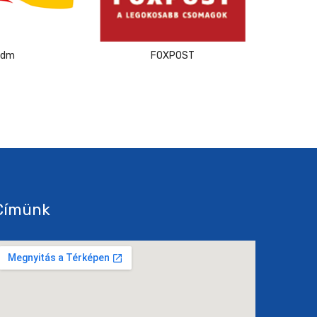
dm
FOXPOST
F
Címünk