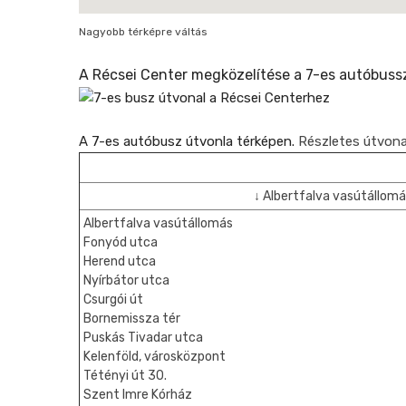
Nagyobb térképre váltás
A Récsei Center megközelítése a 7-es autóbussz
A 7-es autóbusz útvonla térképen.
Részletes útvonal
↓ Albertfalva vasútállomá
Albertfalva vasútállomás
Fonyód utca
Herend utca
Nyírbátor utca
Csurgói út
Bornemissza tér
Puskás Tivadar utca
Kelenföld, városközpont
Tétényi út 30.
Szent Imre Kórház