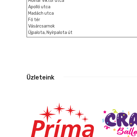
Molnár Viktor utca
Apolló utca
Madách utca
Fő tér
Vásárcsarnok
Újpalota, Nyírpalota út
Üzleteink