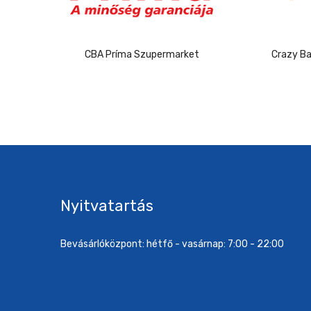
rászda
CBA Príma Szupermarket
Crazy Ba
Nyitvatartás
Bevásárlóközpont: hétfő - vasárnap: 7:00 - 22:00